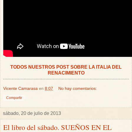
TODOS NUESTROS POST SOBRE LA ITALIA DEL
RENACIMIENTO
Vicente Camarasa
en
8:07
No hay comentarios:
Compartir
sábado, 20 de julio de 2013
El libro del sábado. SUEÑOS EN EL