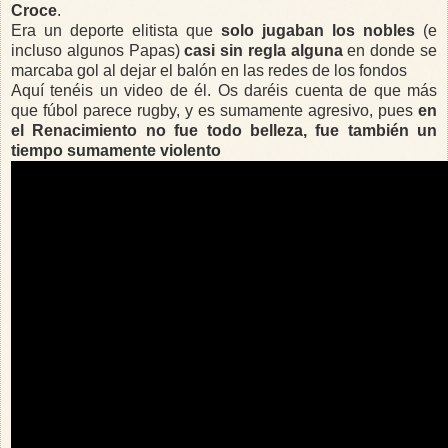
Croce
.
Era un deporte elitista que
solo jugaban los nobles
(e
incluso algunos Papas)
casi sin regla alguna
en donde se
marcaba gol al dejar el balón en las redes de los fondos
Aquí tenéis un video de él. Os daréis cuenta de que más
que fúbol parece rugby, y es sumamente agresivo, pues
en
el Renacimiento no fue todo belleza, fue también un
tiempo sumamente violento