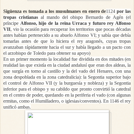
Sigüenza es tomada a los musulmanes en enero de
1124
por las
tropas cristianas
al mando del obispo Bernardo de Agén (
el
príncipe
Alfonso, hijo de la reina Urraca y futuro rey Alfonso
VII
, vio la ocasión para recuperar los territorios que pocas décadas
antes habían pertenecido a su abuelo Alfonso VI; y sabía que debía
tomarlas antes de que lo hiciera el rey aragonés, cuyas tropas
avanzaban rápidamente hacia el sur y había llegado a un pacto con
el arzobispo de Toledo para obtener su apoyo)
En un primer momento la localidad fue dividida en dos mitades (en
realidad las que existía en la ciudad andalusí que eran dos aldeas, la
que surgía en torno al castillo y la del vado del Henares, con una
zona despoblada en la zona catedralicia): la Segontia superior bajo
el control de Alfonso VII (y la burguesía y nobleza) y la Segontia
inferior para el obispo y su cabildo que pronto convirtió la catedral
en el centro de poder, quedando en la periferia el vado (con algunas
ermitas, como el Humilladero, o iglesias/conventos). En 1146 el rey
unificó ambas.