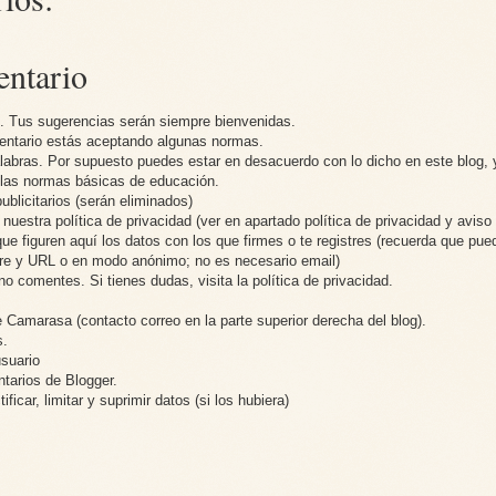
entario
g. Tus sugerencias serán siempre bienvenidas.
mentario estás aceptando algunas normas.
alabras. Por supuesto puedes estar en desacuerdo con lo dicho en este blog, 
o las normas básicas de educación.
blicitarios (serán eliminados)
uestra política de privacidad (ver en apartado política de privacidad y aviso 
ue figuren aquí los datos con los que firmes o te registres (recuerda que pue
mbre y URL o en modo anónimo; no es necesario email)
no comentes. Si tienes dudas, visita la política de privacidad.
 Camarasa (contacto correo en la parte superior derecha del blog).
s.
usuario
ntarios de Blogger.
ficar, limitar y suprimir datos (si los hubiera)