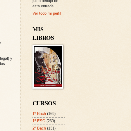
justo debajo de
esta entrada
Ver todo mi perfil
MIS
LIBROS
y
legal) y
des
CURSOS
1º Bach
(169)
1º ESO
(260)
2º Bach
(131)