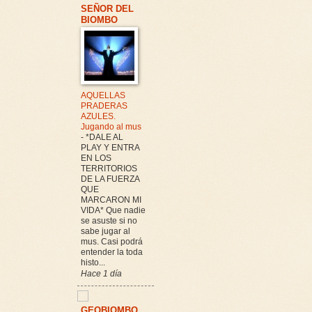
SEÑOR DEL
BIOMBO
AQUELLAS
PRADERAS
AZULES.
Jugando al mus
-
*DALE AL
PLAY Y ENTRA
EN LOS
TERRITORIOS
DE LA FUERZA
QUE
MARCARON MI
VIDA* Que nadie
se asuste si no
sabe jugar al
mus. Casi podrá
entender la toda
histo...
Hace 1 día
GEOBIOMBO