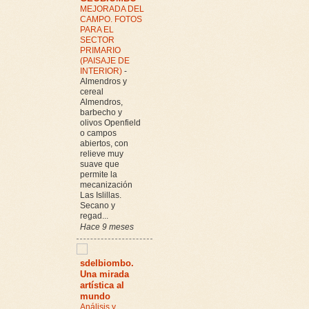
MEJORADA DEL
CAMPO. FOTOS
PARA EL
SECTOR
PRIMARIO
(PAISAJE DE
INTERIOR)
-
Almendros y
cereal
Almendros,
barbecho y
olivos Openfield
o campos
abiertos, con
relieve muy
suave que
permite la
mecanización
Las Islillas.
Secano y
regad...
Hace 9 meses
sdelbiombo.
Una mirada
artística al
mundo
Análisis y