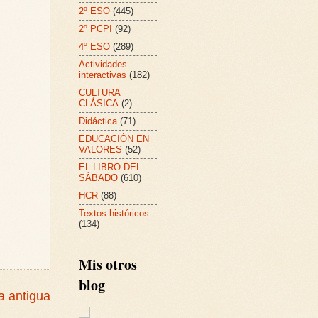
2º ESO
(445)
2º PCPI
(92)
4º ESO
(289)
Actividades
interactivas
(182)
CULTURA
CLÁSICA
(2)
Didáctica
(71)
EDUCACIÓN EN
VALORES
(52)
EL LIBRO DEL
SÁBADO
(610)
HCR
(88)
Textos históricos
(134)
Mis otros
blog
a antigua