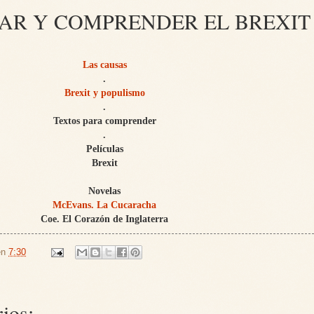
AR Y COMPRENDER EL BREXIT
Las causas
.
Brexit y populismo
.
Textos para comprender
.
Películas
Brexit
Novelas
McEvans. La Cucaracha
Coe. El Corazón de Inglaterra
en
7:30
ios: