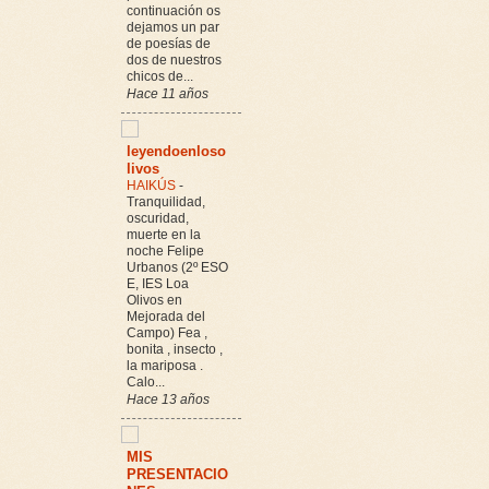
continuación os
dejamos un par
de poesías de
dos de nuestros
chicos de...
Hace 11 años
leyendoenloso
livos
HAIKÚS
-
Tranquilidad,
oscuridad,
muerte en la
noche Felipe
Urbanos (2º ESO
E, IES Loa
Olivos en
Mejorada del
Campo) Fea ,
bonita , insecto ,
la mariposa .
Calo...
Hace 13 años
MIS
PRESENTACIO