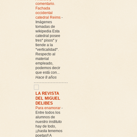
comentario.
Fachada
occidental
catedral Reims
-
Imágenes
tomadas de
wikipedia Esta
catedral posee
tres* pisos* y
tiende a la
*verticalidad*.
Respecto al
material
empleado,
podemos decir
que está con...
Hace 8 años
LA REVISTA
DEL MIGUEL
DELIBES
Para enamorar
-
Entre todos los
alumnos de
nuestro instituto
hay de todo,
¡¡hasta tenemos
poetas!! A