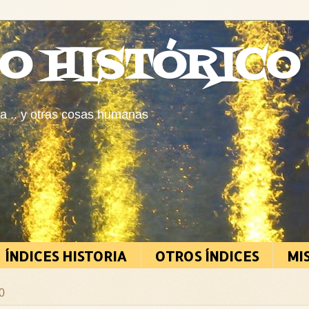
O HISTÓRICO
ia .. y otras cosas humanas
ÍNDICES HISTORIA
OTROS ÍNDICES
MI
0