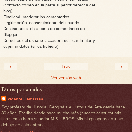
(contacto correo en la parte superior derecha del
blog).
Finalidad: moderar los comentarios.
Legitimación: consentimiento del usuario
Destinatarios: el sistema de comentarios de
Blogger.
Derechos del usuario: acceder, rectificar, limitar y
suprimir datos (si los hubiera)
‹
›
Inicio
Ver versión web
Datos personales
Vicente Camarasa
Soy profesor de Historia, Geografía e Historia del Arte desde hace
30 años. Escribo desde hace mucho más (puedes consultar mis
libros en la barra superior MIS LIBROS. Mis blogs aparecen justo
debajo de esta entrada