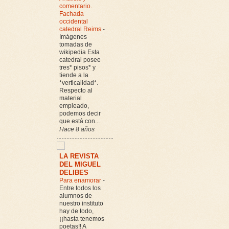
comentario.
Fachada
occidental
catedral Reims
-
Imágenes
tomadas de
wikipedia Esta
catedral posee
tres* pisos* y
tiende a la
*verticalidad*.
Respecto al
material
empleado,
podemos decir
que está con...
Hace 8 años
LA REVISTA
DEL MIGUEL
DELIBES
Para enamorar
-
Entre todos los
alumnos de
nuestro instituto
hay de todo,
¡¡hasta tenemos
poetas!! A