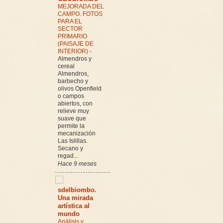
MEJORADA DEL
CAMPO. FOTOS
PARA EL
SECTOR
PRIMARIO
(PAISAJE DE
INTERIOR)
-
Almendros y
cereal
Almendros,
barbecho y
olivos Openfield
o campos
abiertos, con
relieve muy
suave que
permite la
mecanización
Las Islillas.
Secano y
regad...
Hace 9 meses
sdelbiombo.
Una mirada
artística al
mundo
Análisis y