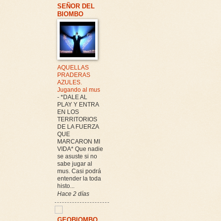
SEÑOR DEL
BIOMBO
AQUELLAS
PRADERAS
AZULES.
Jugando al mus
-
*DALE AL
PLAY Y ENTRA
EN LOS
TERRITORIOS
DE LA FUERZA
QUE
MARCARON MI
VIDA* Que nadie
se asuste si no
sabe jugar al
mus. Casi podrá
entender la toda
histo...
Hace 2 días
GEOBIOMBO