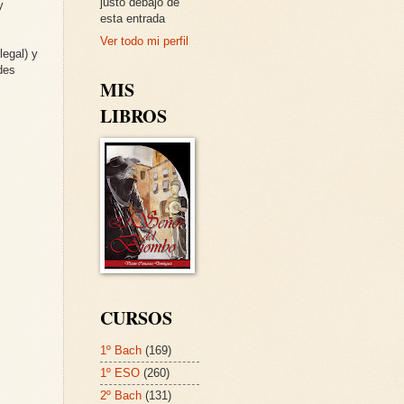
justo debajo de
y
esta entrada
Ver todo mi perfil
legal) y
des
MIS
LIBROS
CURSOS
1º Bach
(169)
1º ESO
(260)
2º Bach
(131)