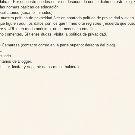
alabras. Por supuesto puedes estar en desacuerdo con lo dicho en este blog, 
o las normas básicas de educación.
blicitarios (serán eliminados)
uestra política de privacidad (ver en apartado política de privacidad y aviso 
ue figuren aquí los datos con los que firmes o te registres (recuerda que pue
mbre y URL o en modo anónimo; no es necesario email)
no comentes. Si tienes dudas, visita la política de privacidad.
 Camarasa (contacto correo en la parte superior derecha del blog).
s.
usuario
ntarios de Blogger.
ficar, limitar y suprimir datos (si los hubiera)