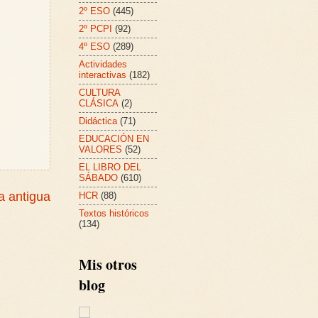
2º ESO
(445)
2º PCPI
(92)
4º ESO
(289)
Actividades
interactivas
(182)
CULTURA
CLÁSICA
(2)
Didáctica
(71)
EDUCACIÓN EN
VALORES
(52)
EL LIBRO DEL
SÁBADO
(610)
a antigua
HCR
(88)
Textos históricos
(134)
Mis otros
blog