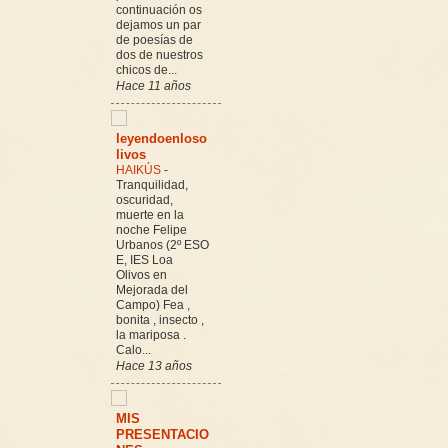
continuación os
dejamos un par
de poesías de
dos de nuestros
chicos de...
Hace 11 años
leyendoenloso
livos
HAIKÚS
-
Tranquilidad,
oscuridad,
muerte en la
noche Felipe
Urbanos (2º ESO
E, IES Loa
Olivos en
Mejorada del
Campo) Fea ,
bonita , insecto ,
la mariposa .
Calo...
Hace 13 años
MIS
PRESENTACIO